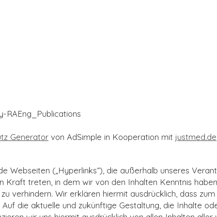
y-RAEng_Publications
tz Generator
von AdSimple in Kooperation mit
justmed.de
de Webseiten („Hyperlinks“), die außerhalb unseres Veran
 in Kraft treten, in dem wir von den Inhalten Kenntnis hab
 zu verhindern. Wir erklären hiermit ausdrücklich, dass zum 
Auf die aktuelle und zukünftige Gestaltung, die Inhalte o
nzieren wir uns hiermit ausdrücklich von allen Inhalten aller