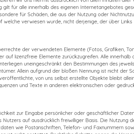
gilt für alle innerhalb des eigenen Internetangebotes gese
besondere für Schäden, die aus der Nutzung oder Nichtnut
uf welche verwiesen wurde, nicht derjenige, der über Links a
rheberrechte der verwendeten Elemente (Fotos, Grafiken, 
er auf lizenzfreie Elemente zurückzugreifen. Alle innerhal
nterliegen uneingeschränkt den Bestimmungen des jeweils
tümer. Allein aufgrund der bloßen Nennung ist nicht der S
eröffentlichte, von uns selbst erstellte Objekte bleibt all
uenzen und Texte in anderen elektronischen oder gedruckt
ichkeit zur Eingabe persönlicher oder geschäftlicher Date
es Nutzers auf ausdrücklich freiwilliger Basis. Die Nutzu
tdaten wie Postanschriften, Telefon- und Faxnummern sow