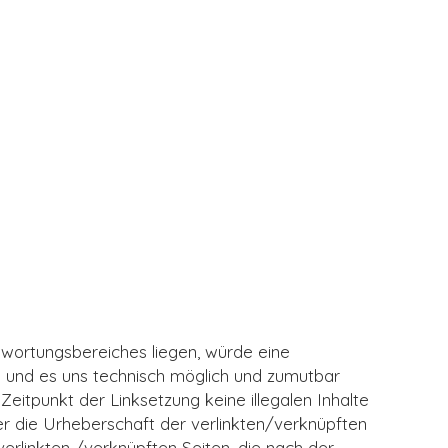
twortungsbereiches liegen, würde eine
en und es uns technisch möglich und zumutbar
Zeitpunkt der Linksetzung keine illegalen Inhalte
der die Urheberschaft der verlinkten/verknüpften
 verlinkten /verknüpften Seiten, die nach der